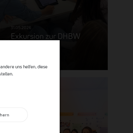
31.05.2026
Exkursion zur DHBW
Heilbronn
 andere uns helfen, diese
tellen.
chern