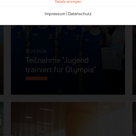
Details anzeigen
Impressum
|
Datenschutz
31.03.2026
Teilnahme "Jugend
trainiert für Olympia"