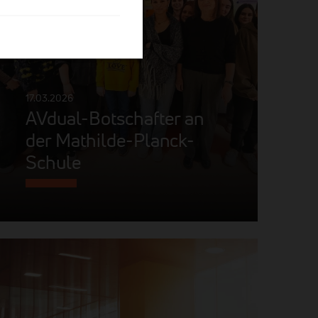
17.03.2026
AVdual-Botschafter an
der Mathilde-Planck-
Schule