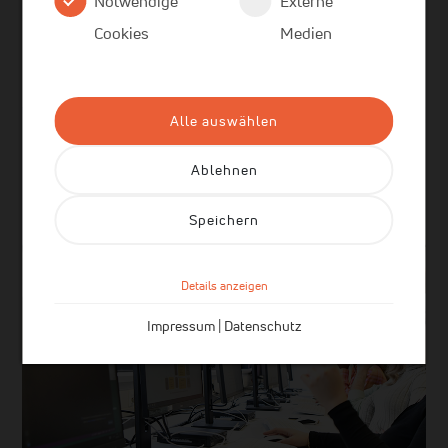
Notwendige
Externe
späteren Beruf vor. Ein starkes Argument für deine
Cookies
Medien
Bewerbung bei uns!
Alle auswählen
Ablehnen
Speichern
Details anzeigen
Impressum
|
Datenschutz