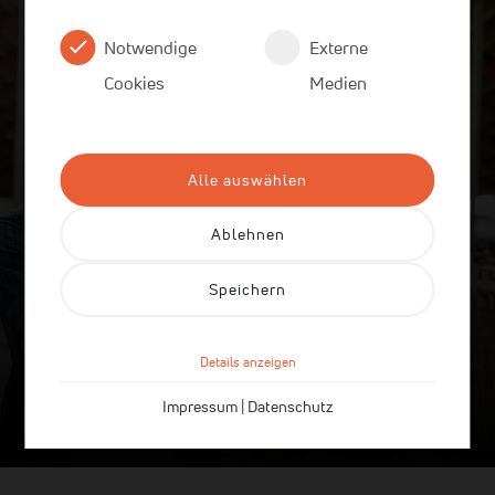
Notwendige
Externe
Cookies
Medien
Alle auswählen
Ablehnen
Ausbildung in der Landwirtschaft
Fachstufen L2 und L3
Speichern
Duale Ausbildung
Details anzeigen
Impressum
|
Datenschutz
Mehr erfahren