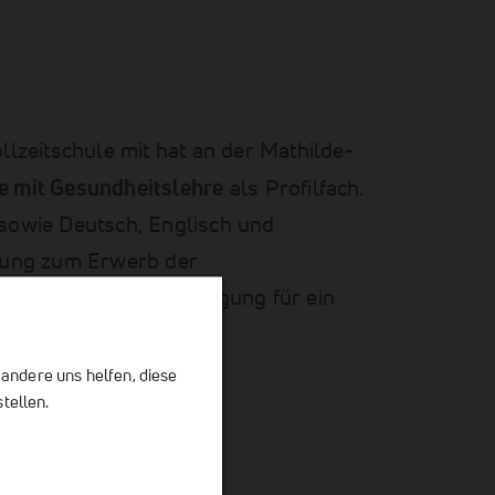
llzeitschule mit hat an der Mathilde-
e mit Gesundheitslehre
als Profilfach.
 sowie Deutsch, Englisch und
üfung zum Erwerb der
gst damit die Berechtigung für ein
 andere uns helfen, diese
tellen.