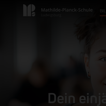
BI
Dein einj