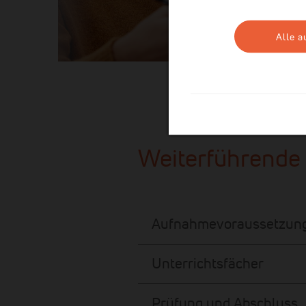
Alle 
Weiterführende
Aufnahmevoraussetzun
Unterrichtsfächer
Prüfung und Abschluss