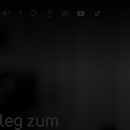
 UNS
|
lleg zum