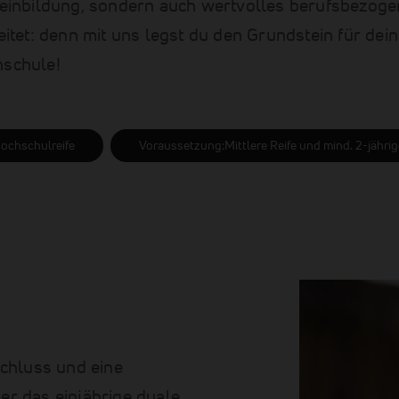
emeinbildung, sondern auch wertvolles berufsbezoge
eitet: denn mit uns legst du den Grundstein für dei
hschule!
hochschulreife
Voraussetzung:Mittlere Reife und mind. 2-jähr
chluss und eine
r das einjährige duale