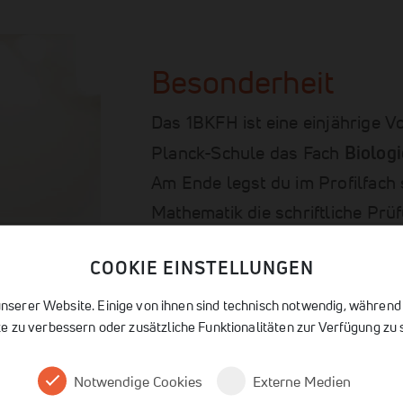
Besonderheit
Das 1BKFH ist eine einjährige Vo
Biologi
Planck-Schule das Fach
Am Ende legst du im Profilfach
Mathematik die schriftliche Pr
Fachhochschulreife ab und erlan
COOKIE EINSTELLUNGEN
Hochschulstudium.
nserer Website. Einige von ihnen sind technisch notwendig, während
e zu verbessern oder zusätzliche Funktionalitäten zur Verfügung zu s
Notwendige Cookies
Externe Medien