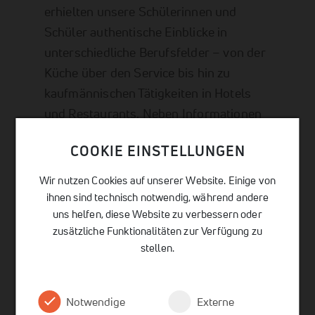
erhielten unsere Schülerinnen und
Schüler authentische Einblicke in
unterschiedliche Berufsfelder – von der
Küche über den Service bis hin zu
kaufmännischen Tätigkeiten in Hotels
und Restaurants. Neben Informationen
zu Ausbildungsmöglichkeiten und
COOKIE EINSTELLUNGEN
Karrierewegen konnten die
Schülerinnen und Schüler auch selbst
Wir nutzen Cookies auf unserer Website. Einige von
aktiv werden und erste praktische
ihnen sind technisch notwendig, während andere
uns helfen, diese Website zu verbessern oder
Erfahrungen sammeln.
zusätzliche Funktionalitäten zur Verfügung zu
Die Veranstaltung bot eine wertvolle
stellen.
Ergänzung zu unserem
Berufsorientierungsangebot und zeigte
den Jugendlichen konkrete Perspektiven
Notwendige
Externe