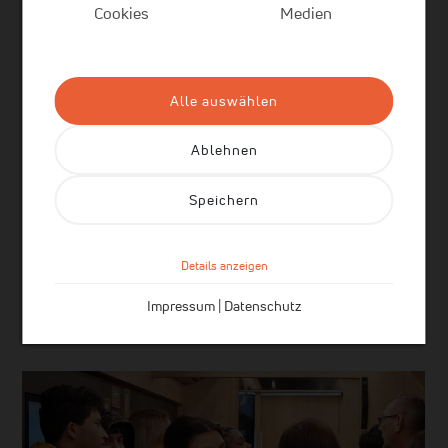
in einer Branche mit vielfältigen Chancen
Cookies
Medien
auf.
Weitere Informationen zum GastroMobil
Alle auswählen
und den vorgestellten Berufen findest
du unter:
www.wir-
Ablehnen
gastfreunde.de/gastromobil
Speichern
Fotos: Manuel Zündel
Details anzeigen
Impressum
|
Datenschutz