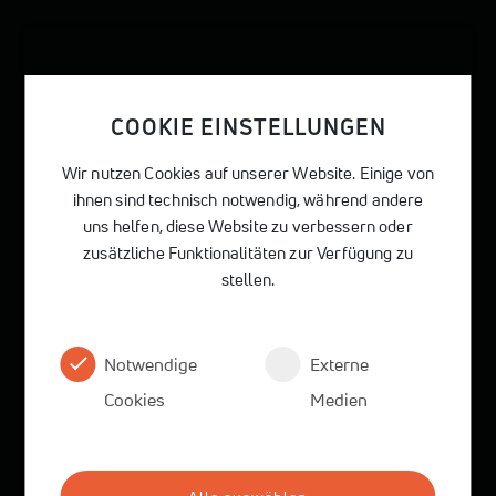
05.08.2026
Studienfahrt nach Riga
COOKIE EINSTELLUNGEN
Vom 20. bis 24. Juli 2026 ging es für die
Wir nutzen Cookies auf unserer Website. Einige von
ihnen sind technisch notwendig, während andere
Jahrgangsstufe 12 mitsamt den
uns helfen, diese Website zu verbessern oder
Lehrkräften Fr. Helmer, Fr. Huber und Hr.
zusätzliche Funktionalitäten zur Verfügung zu
Brodrick auf Studienfahrt nach Riga, in die
stellen.
Hauptstadt Lettlands. Schon am
Montagmorgen begann der Tag sehr früh.
Notwendige
Externe
Cookies
Medien